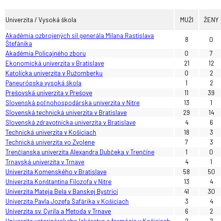
Univerzita / Vysoká škola
MUŽI
ŽENY
Akadémia ozbrojených síl generála Milana Rastislava
8
0
Štefánika
Akadémia Policajného zboru
0
7
Ekonomická univerzita v Bratislave
21
12
Katolícka univerzita v Ružomberku
0
2
Paneurópska vysoká škola
1
2
Prešovská univerzita v Prešove
11
39
Slovenská poľnohospodárska univerzita v Nitre
13
1
Slovenská technická univerzita v Bratislave
29
14
Slovenská zdravotnícka univerzita v Bratislave
4
6
Technická univerzita v Košiciach
18
3
Technická univerzita vo Zvolene
7
3
Trenčianska univerzita Alexandra Dubčeka v Trenčíne
1
0
Trnavská univerzita v Trnave
4
1
Univerzita Komenského v Bratislave
58
50
Univerzita Konštantína Filozofa v Nitre
13
4
Univerzita Mateja Bela v Banskej Bystrici
41
30
Univerzita Pavla Jozefa Šafárika v Košiciach
3
4
Univerzita sv. Cyrila a Metoda v Trnave
6
2
Univerzita veterinárskeho lekárstva a farmácie v Košiciach
2
2