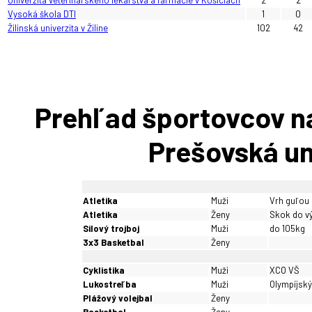
Vysoká škola DTI
1
0
Žilinská univerzita v Žiline
102
42
Prehľad športovcov n
Prešovská un
Atletika
Muži
Vrh guľou
Atletika
Ženy
Skok do v
Silový trojboj
Muži
do 105kg
3x3 Basketbal
Ženy
Cyklistika
Muži
XCO VŠ
Lukostreľba
Muži
Olympíjský
Plážový volejbal
Ženy