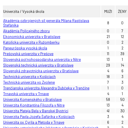
Univerzita / Vysoká škola
MUŽI
ŽENY
Akadémia ozbrojených síl generála Milana Rastislava
8
0
Štefánika
Akadémia Policajného zboru
0
7
Ekonomická univerzita v Bratislave
21
12
Katolícka univerzita v Ružomberku
0
2
Paneurópska vysoká škola
1
2
Prešovská univerzita v Prešove
11
39
Slovenská poľnohospodárska univerzita v Nitre
13
1
Slovenská technická univerzita v Bratislave
29
14
Slovenská zdravotnícka univerzita v Bratislave
4
6
Technická univerzita v Košiciach
18
3
Technická univerzita vo Zvolene
7
3
Trenčianska univerzita Alexandra Dubčeka v Trenčíne
1
0
Trnavská univerzita v Trnave
4
1
Univerzita Komenského v Bratislave
58
50
Univerzita Konštantína Filozofa v Nitre
13
4
Univerzita Mateja Bela v Banskej Bystrici
41
30
Univerzita Pavla Jozefa Šafárika v Košiciach
3
4
Univerzita sv. Cyrila a Metoda v Trnave
6
2
Univerzita veterinárskeho lekárstva a farmácie v Košiciach
2
2