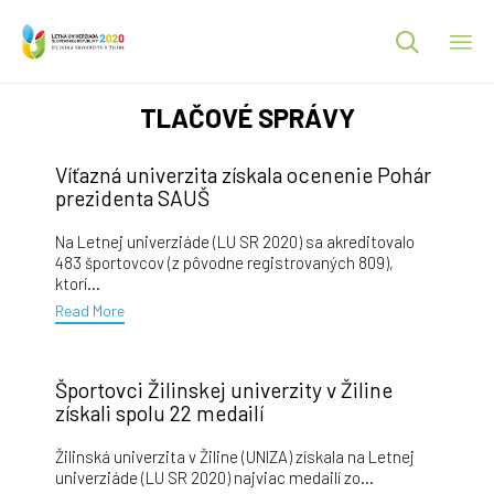

Ski
TLAČOVÉ SPRÁVY
to
co
Víťazná univerzita získala ocenenie Pohár
prezidenta SAUŠ
Na Letnej univerziáde (LU SR 2020) sa akreditovalo
483 športovcov (z pôvodne registrovaných 809),
ktorí...
Read More
Športovci Žilinskej univerzity v Žiline
získali spolu 22 medailí
Žilinská univerzita v Žiline (UNIZA) získala na Letnej
univerziáde (LU SR 2020) najviac medailí zo...