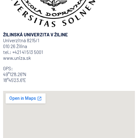
ŽILINSKÁ UNIVERZITA V ŽILINE
Univerzitná 8215/1
010 26 Žilina
tel.: +421 41 513 5001
www.uniza.sk
GPS:
49°12'8.26"N
18°45'23.6"E