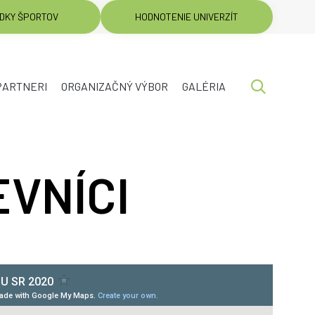
DKY ŠPORTOV
HODNOTENIE UNIVERZÍT
Skip

PARTNERI
ORGANIZAČNÝ VÝBOR
GALÉRIA
to
content
VNÍCI