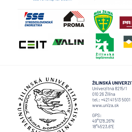
ŽILINSKÁ UNIVERZIT
Univerzitná 8215/1
010 26 Žilina
tel.: +421 41 513 5001
www.uniza.sk
GPS:
49°12'8.26"N
18°45'23.6"E