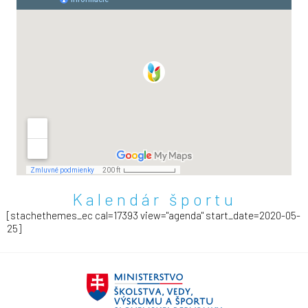
Kalendár športu
[stachethemes_ec cal=17393 view="agenda" start_date=2020-05-
25]