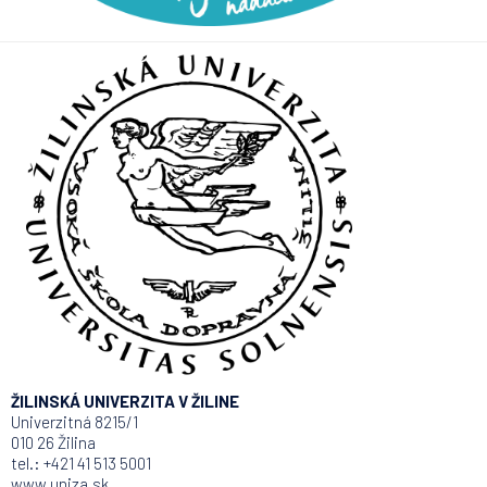
ŽILINSKÁ UNIVERZITA V ŽILINE
Univerzitná 8215/1
010 26 Žilina
tel.: +421 41 513 5001
www.uniza.sk