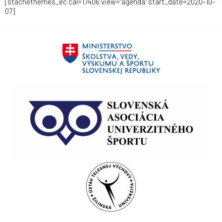
[stachethemes_ec cal=17406 view="agenda" start_date=2020-10-
07]