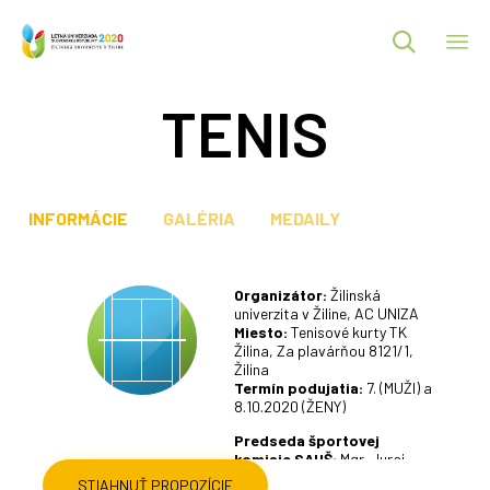

Ski
TENIS
to
co
INFORMÁCIE
GALÉRIA
MEDAILY
STIAHNUŤ PROPOZÍCIE