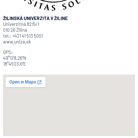
ŽILINSKÁ UNIVERZITA V ŽILINE
Univerzitná 8215/1
010 26 Žilina
tel.: +421 41 513 5001
www.uniza.sk
GPS:
49°12'8.26"N
18°45'23.6"E